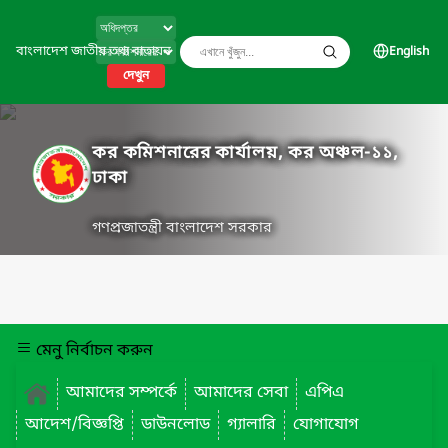
বাংলাদেশ জাতীয় তথ্য বাতায়ন
English
দেখুন
কর কমিশনারের কার্যালয়, কর অঞ্চল-১১,
ঢাকা
গণপ্রজাতন্ত্রী বাংলাদেশ সরকার
মেনু নির্বাচন করুন
আমাদের সম্পর্কে
আমাদের সেবা
এপিএ
আদেশ/বিজ্ঞপ্তি
ডাউনলোড
গ্যালারি
যোগাযোগ