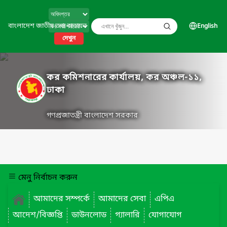
বাংলাদেশ জাতীয় তথ্য বাতায়ন
English
দেখুন
কর কমিশনারের কার্যালয়, কর অঞ্চল-১১,
ঢাকা
গণপ্রজাতন্ত্রী বাংলাদেশ সরকার
মেনু নির্বাচন করুন
আমাদের সম্পর্কে
আমাদের সেবা
এপিএ
আদেশ/বিজ্ঞপ্তি
ডাউনলোড
গ্যালারি
যোগাযোগ