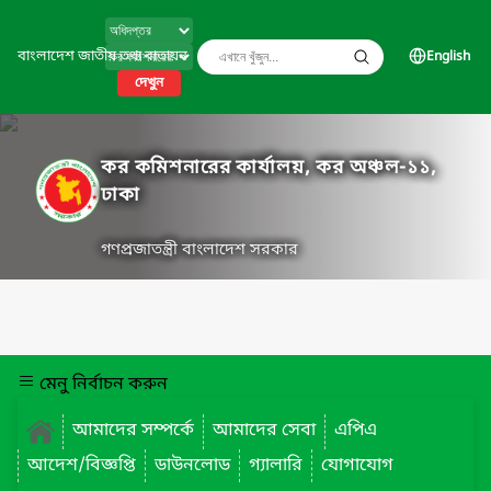
বাংলাদেশ জাতীয় তথ্য বাতায়ন
English
দেখুন
কর কমিশনারের কার্যালয়, কর অঞ্চল-১১,
ঢাকা
গণপ্রজাতন্ত্রী বাংলাদেশ সরকার
মেনু নির্বাচন করুন
আমাদের সম্পর্কে
আমাদের সেবা
এপিএ
আদেশ/বিজ্ঞপ্তি
ডাউনলোড
গ্যালারি
যোগাযোগ