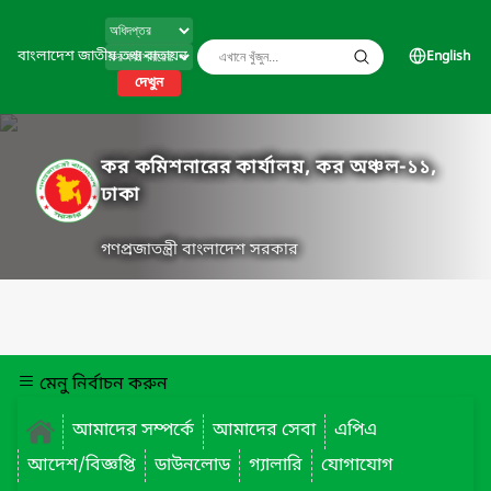
বাংলাদেশ জাতীয় তথ্য বাতায়ন
English
দেখুন
কর কমিশনারের কার্যালয়, কর অঞ্চল-১১,
ঢাকা
গণপ্রজাতন্ত্রী বাংলাদেশ সরকার
মেনু নির্বাচন করুন
আমাদের সম্পর্কে
আমাদের সেবা
এপিএ
আদেশ/বিজ্ঞপ্তি
ডাউনলোড
গ্যালারি
যোগাযোগ