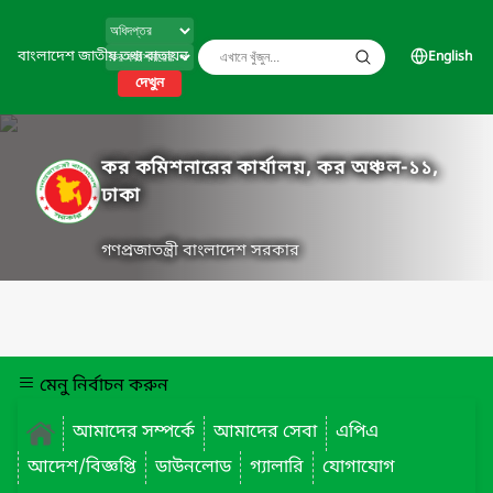
বাংলাদেশ জাতীয় তথ্য বাতায়ন
English
দেখুন
কর কমিশনারের কার্যালয়, কর অঞ্চল-১১,
ঢাকা
গণপ্রজাতন্ত্রী বাংলাদেশ সরকার
মেনু নির্বাচন করুন
আমাদের সম্পর্কে
আমাদের সেবা
এপিএ
আদেশ/বিজ্ঞপ্তি
ডাউনলোড
গ্যালারি
যোগাযোগ