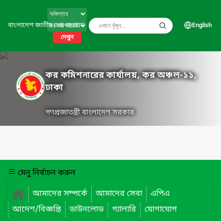
বাংলাদেশ জাতীয় তথ্য বাতায়ন
English
দেখুন
কর কমিশনারের কার্যালয়, কর অঞ্চল-১১,
ঢাকা
গণপ্রজাতন্ত্রী বাংলাদেশ সরকার
মেনু নির্বাচন করুন
আমাদের সম্পর্কে
আমাদের সেবা
এপিএ
আদেশ/বিজ্ঞপ্তি
ডাউনলোড
গ্যালারি
যোগাযোগ