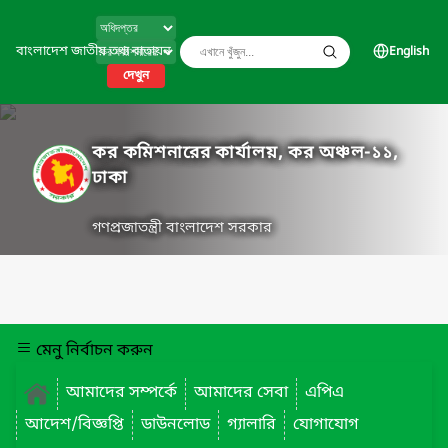
বাংলাদেশ জাতীয় তথ্য বাতায়ন
English
দেখুন
কর কমিশনারের কার্যালয়, কর অঞ্চল-১১,
ঢাকা
গণপ্রজাতন্ত্রী বাংলাদেশ সরকার
মেনু নির্বাচন করুন
আমাদের সম্পর্কে
আমাদের সেবা
এপিএ
আদেশ/বিজ্ঞপ্তি
ডাউনলোড
গ্যালারি
যোগাযোগ